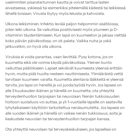
useimmiten pisaratartunnan kautta ja voivat tarttua lasten
aivastaessa, yskiessä tai esimerkiksi pitelemällä kädestä tai leikkiessä
lähellä toisiaan. Virusta löytyy myös leluista ja kahvoista.
Ulkona leikkiminen. Infektio leviää paljon helpommin sisätiloissa,
joten leiki ulkona. Se vaikuttaa positiivisesti myös yöuneen ja D-
vitamiinin täydentämiseen. Kun lapsi on kuumeeton ja jaksaa viettää
koko päivän päiväkodissa, on ok palata. Vaikka nuha ja yskä
jatkuvatkin, on hyvä olla ulkona.
Viruksia ei voida parantaa, vaan lievittää. Pysy kotona, jos on
kuumetta eikä ole voimia käydä päiväkodissa. Yleinen kunto
vaikuttaa päätökseen. Lapset selviävät kuumeesta yleensä erittäin
hyvin, mutta pidä huolta nesteen nauttimisesta. Ylimääräistä vettä
tarvitaan kuumeen varalta. Kuumetta alentavia lääkkeitä ei yleensä
tarvita, jos lapsi on hereillä ja voi juoda/syödä hyvin. Jos lapsesi on
alle 3 kuukauden ikäinen ja hänellä on kuumetta, ota yhteyttä
terveydenhuollon tarjoajaan tai neuvolaan. Nenän tukkoisuuden
hoitoon suolaliuos voi auttaa, ja yli 1-vuotiaille lapsille on saatavilla
lyhytaikaiseen käyttöön tarkoitettua nenäsumutetta. Jos lapsesi on
alle vuoden ikäinen ja hänellä on vaikea nenän tukkoisuus, soita ja
keskustele neuvolan tai terveydenhuollon tarjoajan kanssa.
Ota yhteyttä neuvolaan tai terveyskeskukseen, jos lapsellasi on