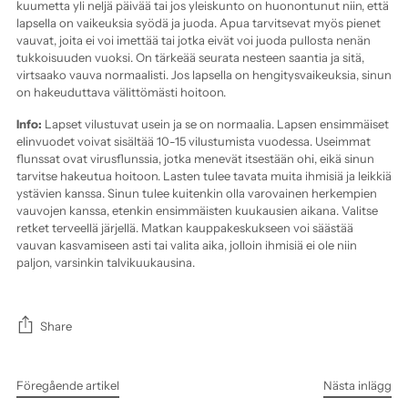
kuumetta yli neljä päivää tai jos yleiskunto on huonontunut niin, että
lapsella on vaikeuksia syödä ja juoda. Apua tarvitsevat myös pienet
vauvat, joita ei voi imettää tai jotka eivät voi juoda pullosta nenän
tukkoisuuden vuoksi. On tärkeää seurata nesteen saantia ja sitä,
virtsaako vauva normaalisti. Jos lapsella on hengitysvaikeuksia, sinun
on hakeuduttava välittömästi hoitoon.
Info:
Lapset vilustuvat usein ja se on normaalia. Lapsen ensimmäiset
elinvuodet voivat sisältää 10-15 vilustumista vuodessa. Useimmat
flunssat ovat virusflunssia, jotka menevät itsestään ohi, eikä sinun
tarvitse hakeutua hoitoon. Lasten tulee tavata muita ihmisiä ja leikkiä
ystävien kanssa. Sinun tulee kuitenkin olla varovainen herkempien
vauvojen kanssa, etenkin ensimmäisten kuukausien aikana. Valitse
retket terveellä järjellä. Matkan kauppakeskukseen voi säästää
vauvan kasvamiseen asti tai valita aika, jolloin ihmisiä ei ole niin
paljon, varsinkin talvikuukausina.
Share
Föregående artikel
Nästa inlägg