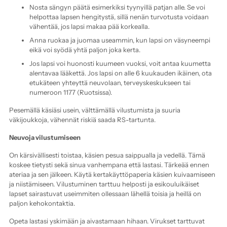
Nosta sängyn päätä esimerkiksi tyynyillä patjan alle. Se voi
helpottaa lapsen hengitystä, sillä nenän turvotusta voidaan
vähentää, jos lapsi makaa pää korkealla.
Anna ruokaa ja juomaa useammin, kun lapsi on väsyneempi
eikä voi syödä yhtä paljon joka kerta.
Jos lapsi voi huonosti kuumeen vuoksi, voit antaa kuumetta
alentavaa lääkettä. Jos lapsi on alle 6 kuukauden ikäinen, ota
etukäteen yhteyttä neuvolaan, terveyskeskukseen tai
numeroon 1177 (Ruotsissa).
Pesemällä käsiäsi usein, välttämällä vilustumista ja suuria
väkijoukkoja, vähennät riskiä saada RS-tartunta.
Neuvoja vilustumiseen
On kärsivällisesti toistaa, käsien pesua saippualla ja vedellä. Tämä
koskee tietysti sekä sinua vanhempana että lastasi. Tärkeää ennen
ateriaa ja sen jälkeen. Käytä kertakäyttöpaperia käsien kuivaamiseen
ja niistämiseen. Vilustuminen tarttuu helposti ja esikouluikäiset
lapset sairastuvat useimmiten ollessaan lähellä toisia ja heillä on
paljon kehokontaktia.
Opeta lastasi yskimään ja aivastamaan hihaan. Virukset tarttuvat