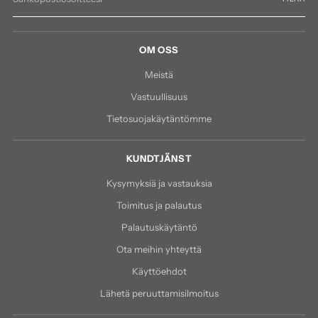
OM OSS
Meistä
Vastuullisuus
Tietosuojakäytäntömme
KUNDTJÄNST
Kysymyksiä ja vastauksia
Toimitus ja palautus
Palautuskäytäntö
Ota meihin yhteyttä
Käyttöehdot
Lähetä peruuttamisilmoitus