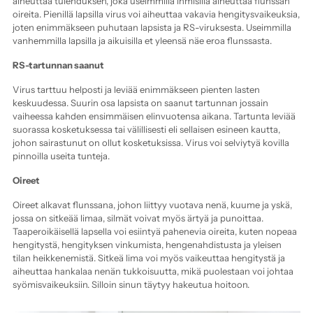
aiheuttaa tulehduksen, joka useimmilla ihmisillä aiheuttaa flunssan
oireita. Pienillä lapsilla virus voi aiheuttaa vakavia hengitysvaikeuksia,
joten enimmäkseen puhutaan lapsista ja RS-viruksesta. Useimmilla
vanhemmilla lapsilla ja aikuisilla et yleensä näe eroa flunssasta.
RS-tartunnan saanut
Virus tarttuu helposti ja leviää enimmäkseen pienten lasten
keskuudessa. Suurin osa lapsista on saanut tartunnan jossain
vaiheessa kahden ensimmäisen elinvuotensa aikana. Tartunta leviää
suorassa kosketuksessa tai välillisesti eli sellaisen esineen kautta,
johon sairastunut on ollut kosketuksissa. Virus voi selviytyä kovilla
pinnoilla useita tunteja.
Oireet
Oireet alkavat flunssana, johon liittyy vuotava nenä, kuume ja yskä,
jossa on sitkeää limaa, silmät voivat myös ärtyä ja punoittaa.
Taaperoikäisellä lapsella voi esiintyä pahenevia oireita, kuten nopeaa
hengitystä, hengityksen vinkumista, hengenahdistusta ja yleisen
tilan heikkenemistä. Sitkeä lima voi myös vaikeuttaa hengitystä ja
aiheuttaa hankalaa nenän tukkoisuutta, mikä puolestaan voi johtaa
syömisvaikeuksiin. Silloin sinun täytyy hakeutua hoitoon.